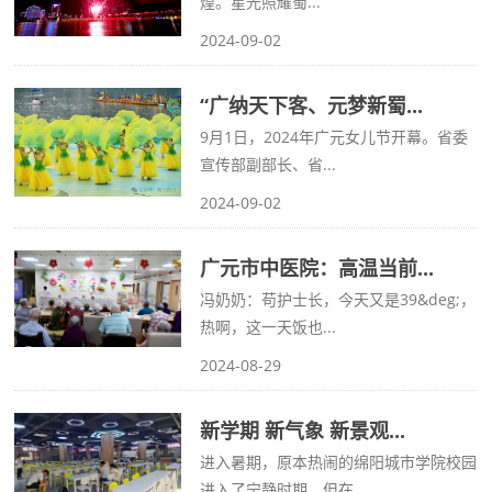
煌。星光照耀蜀...
2024-09-02
“广纳天下客、元梦新蜀...
9月1日，2024年广元女儿节开幕。省委
宣传部副部长、省...
2024-09-02
广元市中医院：高温当前...
冯奶奶：苟护士长，今天又是39&deg;，
热啊，这一天饭也...
2024-08-29
新学期 新气象 新景观...
进入暑期，原本热闹的绵阳城市学院校园
进入了宁静时期，但在...