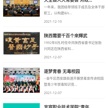
天全县人大常委会 对政...
一年来，我团结带领班子成员及全体干部
职工，以构建&ls...
2021-12-10
陕西需要千百个來輝武
1992年8月,时任中共陕西省委书记张勃
兴同志在陕西省科...
2021-12-07
逐梦青春 无毒校园
--金牛区西安路街道开展禁毒宣传进校园
暨青少年禁毒知识竞...
2021-12-07
宜宾职业技术学院“青年...