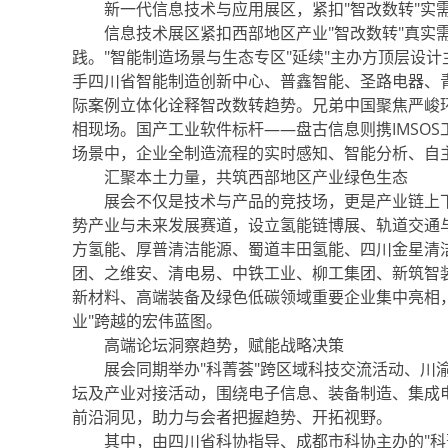
新一代信息技术与应用展区，紧扣"智改数转"实
信息技术展区紧扣西部地区产业"智改数转"真实需
践。"智能制造场景与生态专区"延续"主办方顶层设计主
手四川省智能制造创新中心、普鑫智能、圣路电器、
际案例立体化诠释智改数转趋势。兄弟中国聚焦严峻
相现场。国产工业软件标杆——盘古信息则携IMSO
场景中，企业全制造流程的实时感知、智能分析、自
汇聚本土力量，共筑西部地区产业绿色生态
展会不仅是技术与产品的竞技场，更是产业链上下游
势产业与未来发展赛道，设立氢能链博展、轨道交通
方氢能、厚普清洁能源、蜀道丰田氢能、四川金星清
团、之维安、清电易、中铁工业、柳工集团、新筑智
新材料、高端装备及绿色低碳领域重要企业集中亮相
业"跨越的宏伟蓝图。
高端论坛洞察趋势，赋能战略决策
展会同期举办"科菁荟"跨区域科技交流活动、川渝
坛及产业对接活动，围绕电子信息、装备制造、集成
前沿洞见，助力与会者把握趋势、开拓视野。
其中，由四川省科协指导、成都市科协主办的"科菁