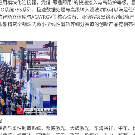
与拖链应用模块化连接器，凭借"即插即用"的快速接入与高防护等级，
/O系统755系列，极速数据处理与高级输入滤波功能可以满足任
智能立体库与AGV/RGV等核心设备、亚德客镀黑铬系列线轨
以及银鼎精密全钢珠式微小型线性滑轨等细分赛道的创新产品竞相亮
局
备与柔性制造系统，邦德激光、大族激光、东海裕祥、中车、