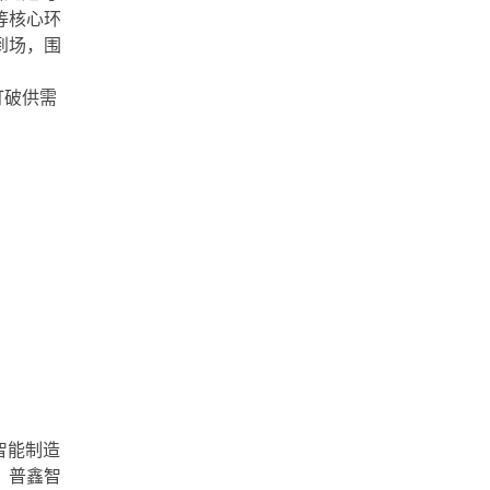
等核心环
到场，围
打破供需
智能制造
、普鑫智