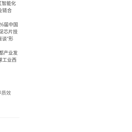
区智能化
业链合
6届中国
促芯片技
谈"形
都产业发
球工业西
养质效