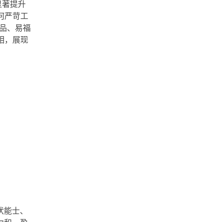
显著提升
何严苛工
产品、易福
相，展现
伏能士、