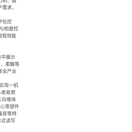
力和、盈
产需求，
字化控
与柏楚控
流程效能
集中展示
步、柔触等
案全产业
，实现一机
各类易燃
三向堆垛
核心零部件
噪音等特
体式读写