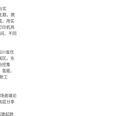
与实
主题，携
成，用实
打印机亮
车间、不同
四川省优
展区。东
冶控集
、氢能、
新工
多场高端论
高层分享
搭建起跨