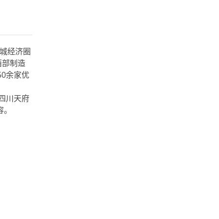
双城经济圈
西部制造
0余家优
四川天府
容。