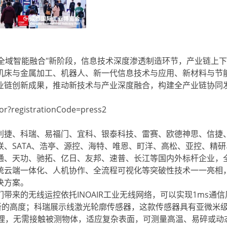
全域智能融合"新阶段，信息技术深度渗透制造环节，产业链上
机床与金属加工、机器人、新一代信息技术与应用、新材料与节
业链创新成果，推动新技术与产业深度融合，构建全产业链协同
?registrationCode=press2
捷、科瑞、易福门、宜科、银泰科技、雷赛、欧德神思、信捷
、SATA、浩亭、源控、海特、唯恩、町洋、高松、亚控、精研
通、天功、驰拓、亿日、友邦、速普、长江等国内外标杆企业，
统云端一体化、人机协作、全流程可视化等突破性技术一一亮相
决方案。
的无线运控依托INOAIR工业无线网络，可以实现1ms通信
新的高度；科瑞展示线激光轮廓传感器，这款传感器具有亚微米
处理，无需接触被测物体，适应复杂表面，可测量高温、易碎或动