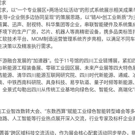
需求
求，以"一个专业展区+两场论坛活动"的形式系统展示相关成果
导+企业侧多边协同呈现"的策展思路，以"链AI•创工业新质"为
青翼、迅声、耐视特、科华集团等企业，串联智能硬件及系统集
环境下的生产厂房，芯片、机器人等高精密设备，携多品类标签
S工软技术平台、MOM制造运营管理系统齐步亮相，以满足不同
主决策以及精准执行需求。
融合发展的"加速器"。位于11号馆的四川工业链博展，紧扣
与新能源工程装备展、零碳工业园区展、未来产业展等四大特色
洁能源、清华四川能源互联网研究院、四川时代新能源、通威、
装、中铁西南科研院、具身科技、易亨轨道、量子时频等新能源
，全景式勾勒出四川从传统工业基地向绿色化、智能化、高端化"
工业智改数转大会、"东数西算"赋能工业绿色智能转型峰会等
电路、人工智能等行业热点展开深入交流，行业专家及标杆企业
荟"跨区域科技交流活动，作为展会核心配套活动同步举办，