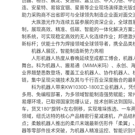
创鑫、桓日、晨龙、安迪硕、嘉立创、中大力德、中
连、安星特、易镕宜锢、星普等企业现场演绎激光钣
助力采购商不出省即可与全球领先制造企业面对面交
大族激光作为连续五届参展的资深企业，全球首展
制，展现高效、精准、低碳、智能的一体化解决方案；
制系统，可实现稳定高效的无人化连续作业；邦德激光
新标杆；伏能士作为焊接领域全球领导者，携全品类
机器人展区，智能制造新势力亮相
人形机器人热度从春晚延续至成都工博会，机器人展
舞台。科为机器人、搬易通（MiMA米玛）、永创、
业界翘楚悉数登场，覆盖工业机器人、协作机器人、
链，集中呈现尖端技术及其与千行百业深度融合的最
科为机器人带来KW1030D-1800工业机器人，
多用、免编程部署，为多领域智能制造强势赋能；常州
易爆环境，已取得国家防爆认证，技术创新达到国际、
车，货叉180°旋转+左右侧移，实现堆垛拣选、一车
领域，纽氏达特的核心产品精密行星减速机，产品结
点；柔触机器人推出的柔爪末端最新仿形件「柔翼」、派启
器等零部件技术突破，为机器人精准运控、智能识别