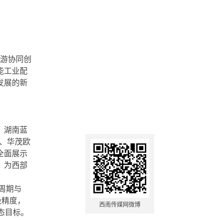
下游协同创
能工业配
发展的新
、湖南蓝
、华茂欧
全面展示
，为西部
周期与
级精度，
西南传媒网微博
态目标。