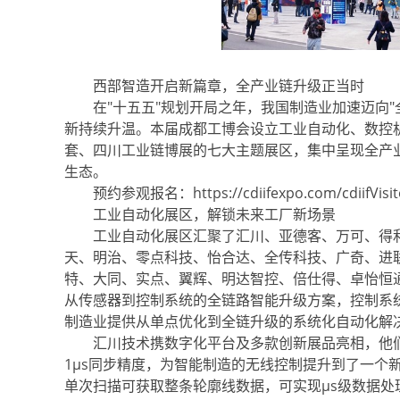
西部智造开启新篇章，全产业链升级正当时
在"十五五"规划开局之年，我国制造业加速迈向"
新持续升温。本届成都工博会设立工业自动化、数控
套、四川工业链博展的七大主题展区，集中呈现全产
生态。
预约参观报名：https://cdiifexpo.com/cdiifVisitor
工业自动化展区，解锁未来工厂新场景
工业自动化展区汇聚了汇川、亚德客、万可、得利
天、明治、零点科技、怡合达、全传科技、广奇、进联
特、大同、实点、翼辉、明达智控、倍仕得、卓怡恒
从传感器到控制系统的全链路智能升级方案，控制系
制造业提供从单点优化到全链升级的系统化自动化解
汇川技术携数字化平台及多款创新展品亮相，他们带来
1μs同步精度，为智能制造的无线控制提升到了一个
单次扫描可获取整条轮廓线数据，可实现μs级数据