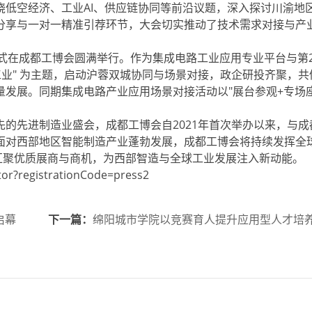
绕低空经济、工业AI、供应链协同等前沿议题，深入探讨川渝地
分享与一对一精准引荐环节，大会切实推动了技术需求对接与产
式在成都工博会圆满举行。作为集成电路工业应用专业平台与第2
工业" 为主题，启动沪蓉双城协同与场景对接，政企研投齐聚，共
发展。同期集成电路产业应用场景对接活动以"展台参观+专场座
。
先进制造业盛会，成都工博会自2021年首次举办以来，与成
面对西部地区智能制造产业蓬勃发展，成都工博会将持续发挥全
汇聚优质展商与商机，为西部智造与全球工业发展注入新动能。
?registrationCode=press2
启幕
下一篇：
绵阳城市学院以竞赛育人提升应用型人才培