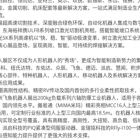
创数控、恒而达、亚特兰、英示、玖锐、欧镨斯、东山、铭赛、
金、金属切削、机床配套等最新解决方案，一站式满足制造业生
流。
超高速切割技术，深度融合绿色环保、自动化机器人集成与数
东海裕祥携ULFB系列坡口激光切割机亮相，搭载智能坡口系统
SK系列高速机以"快、稳、智"驱动极速变革，树立激光加工全
核心展品登场，呈现高效、智能、可持续的焊接解决方案。
区不仅成为人形机器人的"秀场"，更成为智能制造新势力的
海科、纽氏达特、东佑达、众辰、飞鱼、德迈、派启、慧闻、积
核心部件、特种机器人、人形机器人、移动机器人及系统解决方
新应用成果。
凭借高刚性结构、精密RV传动及国内首创的多行业柔性抓取技术
飞鱼机器人展出200kg负载系列六轴防爆工业机器人，适用于
国内领先水平。搬易通（MiMA米玛）精彩亮相MCC16人上型
两用，可定制行业标准的人上型三向国内最高18.5m。在机器人
构实现全型号覆盖，具有高精度、高刚性、大扭矩、高负载、低
科技的PIQ紧凑型伺服驱动器、金瑞铭科技的RFly-I100一
与感知能力提升提供了更强大的技术支撑。