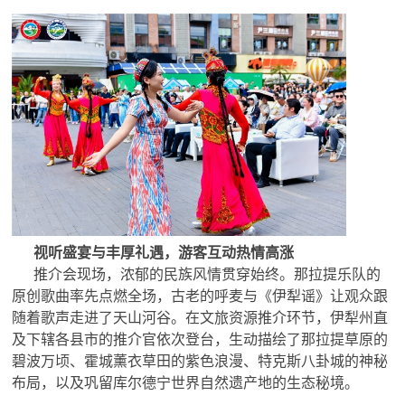
视听盛宴与丰厚礼遇，游客互动热情高涨
推介会现场，浓郁的民族风情贯穿始终。那拉提乐队的
原创歌曲率先点燃全场，古老的呼麦与《伊犁谣》让观众跟
随着歌声走进了天山河谷。在文旅资源推介环节，伊犁州直
及下辖各县市的推介官依次登台，生动描绘了那拉提草原的
碧波万顷、霍城薰衣草田的紫色浪漫、特克斯八卦城的神秘
布局，以及巩留库尔德宁世界自然遗产地的生态秘境。