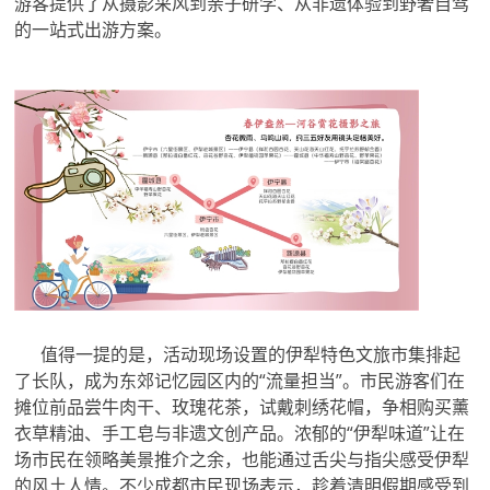
游客提供了从摄影采风到亲子研学、从非遗体验到野奢自驾
的一站式出游方案。
值得一提的是，活动现场设置的伊犁特色文旅市集排起
了长队，成为东郊记忆园区内的“流量担当”。市民游客们在
摊位前品尝牛肉干、玫瑰花茶，试戴刺绣花帽，争相购买薰
衣草精油、手工皂与非遗文创产品。浓郁的“伊犁味道”让在
场市民在领略美景推介之余，也能通过舌尖与指尖感受伊犁
的风土人情。不少成都市民现场表示，趁着清明假期感受到