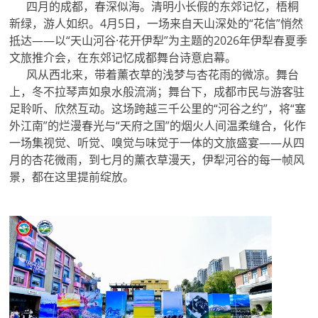
四月的成都，春深似海。清明小长假的东郊记忆，梧桐
新绿，游人如织。4月5日，一场来自天山深处的“花信”悄然
抵达——以“天山河谷·花开伊犁”为主题的2026年伊犁春夏季
文旅推介会，在东郊记忆成都舞台诗意启幕。
风从西北来，带着薰衣草的浅梦与杏花雨的微凉。舞台
上，冬不拉琴声如泉水般流淌；舞台下，成都市民与游客驻
足聆听、欣然互动。这场跨越三千公里的“河谷之约”，将“塞
外江南”的烂漫春光与“天府之国”的烟火人间温柔缝合，化作
一场集视觉、听觉、嗅觉与味觉于一体的文旅盛宴——从四
月的杏花微雨，到七月的薰衣草漫天，伊犁河谷的每一帧风
景，都在这里提前绽放。