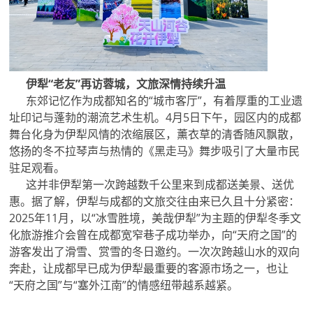
伊犁“老友”再访蓉城，文旅深情持续升温
东郊记忆作为成都知名的“城市客厅”，有着厚重的工业遗
址印记与蓬勃的潮流艺术生机。4月5日下午，园区内的成都
舞台化身为伊犁风情的浓缩展区，薰衣草的清香随风飘散，
悠扬的冬不拉琴声与热情的《黑走马》舞步吸引了大量市民
驻足观看。
这并非伊犁第一次跨越数千公里来到成都送美景、送优
惠。据了解，伊犁与成都的文旅交往由来已久且十分紧密：
2025年11月，以“冰雪胜境，美哉伊犁”为主题的伊犁冬季文
化旅游推介会曾在成都宽窄巷子成功举办，向“天府之国”的
游客发出了滑雪、赏雪的冬日邀约。一次次跨越山水的双向
奔赴，让成都早已成为伊犁最重要的客源市场之一，也让
“天府之国”与“塞外江南”的情感纽带越系越紧。