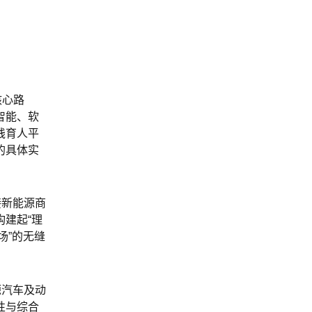
核心路
智能、软
践育人平
的具体实
接新能源商
建起“理
场”的无缝
源汽车及动
性与综合