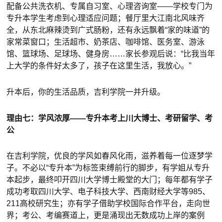
配备公共洗衣机、专属自习室、心理咨询室——学校专门为
专升本学生考虑到心理适应问题；餐厅里大江南北风味齐
全，从东北麻辣烫到广式肠粉，还有永远飘着“家的味道”的
家常菜窗口；生活超市、奶茶店、咖啡馆、医务室、游泳
馆、篮球场、足球场、健身房……家长参观后说：“比我当年
上大学的条件好太多了，孩子在这里生活，我放心。”
升本后，你的生活品质，吉利学院一并升级。
理由七：学风浓厚——专升本考上川大博士、考研留学、考
公
在吉利学院，优良的学风如春风化雨，滋养着每一位逐梦学
子。不必以“专升本”为标签束缚前行的脚步，有学姐从专升
本起步，最终叩开四川大学博士殿堂的大门；每年都有学子
成功考取四川大学、电子科技大学、西南财经大学等985、
211高校研究生；亦有学子借助学校国际合作平台，走向世
界；考公、考编赛道上，更是涌现出无数成功上岸的案例