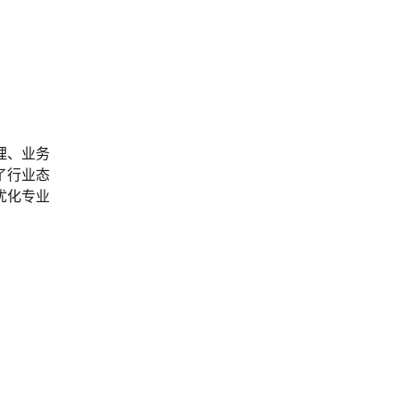
理、业务
了行业态
优化专业