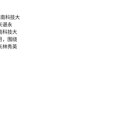
西南科技大
长谌永
南科技大
月，围绕
长林秀英