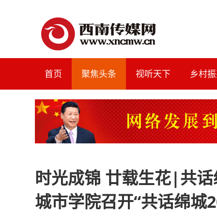
首页
聚焦头条
视听天下
乡村振
时光成锦 廿载生花|共话
城市学院召开“共话绵城2