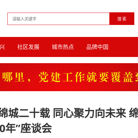
兴
社区发展
城市热点
品牌中国
绵城二十载 同心聚力向未来 
0年”座谈会