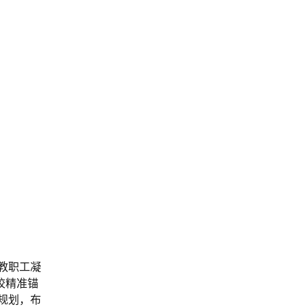
教职工凝
校精准锚
规划，布