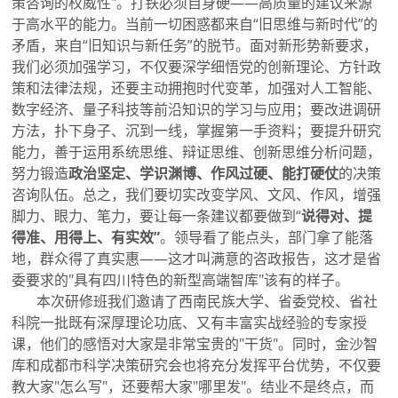
策咨询的权威性"。打铁必须自身硬——高质量的建议来源
于高水平的能力。当前一切困惑都来自“旧思维与新时代”的
矛盾，来自“旧知识与新任务”的脱节。面对新形势新要求，
我们必须加强学习，不仅要深学细悟党的创新理论、方针政
策和法律法规，还要主动拥抱时代变革，加强对人工智能、
数字经济、量子科技等前沿知识的学习与应用；要改进调研
方法，扑下身子、沉到一线，掌握第一手资料；要提升研究
能力，善于运用系统思维、辩证思维、创新思维分析问题，
努力锻造
政治坚定、学识渊博、作风过硬、能打硬仗
的决策
咨询队伍。总之，我们要切实改变学风、文风、作风，增强
脚力、眼力、笔力，要让每一条建议都要做到“
说得对、提
得准、用得上、有实效
”
。领导看了能点头，部门拿了能落
地，群众得了真实惠——这才叫满意的咨政报告，这才是省
委要求的"具有四川特色的新型高端智库"该有的样子。
本次研修班我们邀请了西南民族大学、省委党校、省社
科院一批既有深厚理论功底、又有丰富实战经验的专家授
课，他们的感悟对大家是非常宝贵的"干货"。同时，金沙智
库和成都市科学决策研究会也将充分发挥平台优势，不仅要
教大家"怎么写"，还要帮大家"哪里发"。结业不是终点，而