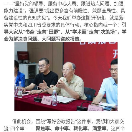
——"坚持党的领导、服务中心大局、跟进热点问题、加强
能力建设"，强调要"提出更多富有前瞻性、兼顾全局性、具
备建设性的真知灼见"。今天我们举办这期研修班，就是落
实党中央和四川省委要求的具体行动，核心指向就一个：
引
导大家从"书斋"走向"田野"、从"学术圈"走向"决策场"，学
会为解决真问题、大问题写咨政报告
。
借此机会，围绕"写好咨政报告"这件事，我想和大家交
流"四个率"——
聚焦率、命中率、转化率、满意率
。这四个