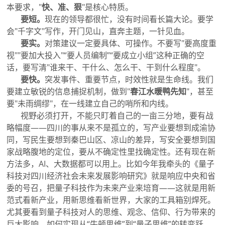
本要求，"
快、准、狠
"是核心特质。
要短。
现在的领导都很忙，没有时间看长篇大论。要学
会"千字文"写作，开门见山，直奔主题，一针见血。
要实。
对策建议一定要具体、可操作。不要写"要高度重
视""要加大投入"“要人员编制”“要成立小组”这种正确的空
话，要写清"谁来干、干什么、怎么干、干到什么程度"。
要快。
突发事件、重要节点，时效性就是生命线。我们
要建立敏锐的信息捕捉机制，做到"
春江水暖鸭先知
"，甚至
要"未雨绸缪"，在一线建立自己的哨所和内线。
视野必须打开，不能只盯着自己的一亩三分地，要有战
略幅度——四川的事从来不是孤立的，写产业要想到成渝协
同，写民生要想到秦巴山区、凉山的差异，写安全要想到国
家战略腹地的定位，要从不确定性里找确定性。还有现在新
方法多，AI、大数据都可以用上。比如今年我牵头的《量子
科技对四川经济社会未来发展影响研究》就是响应中央和省
委的号召，把量子科技作为未来产业来培育——这就是用新
范式看新产业，用新思维看新世界，大家的工具箱别焊死。
尤其要看到量子科技对人的思维、观念、信仰、行为带来的
巨大影响，如何实现从“牛顿思维”到“量子思维”的转变跃