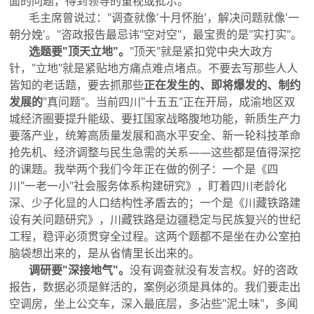
面的问题，得到领导的重视或批示。
毛主席曾说过："调查就像'十月怀胎'，解决问题就像'一
朝分娩'。"咨政报告最忌讳"空对空"，最宝贵的是"实打实"。
选题要"顶天立地"。
"顶天"就是紧扣党中央大政方
针，"立地"就是紧贴地方痛点难点堵点。不要去写那些人人
皆知的老话题，要去抓那些
正在发生的、即将爆发的、制约
发展的
"真问题"。当前四川"十五五"正在开局，成渝地区双
城经济圈要提升能级、要扛国家战略腹地功能，新质生产力
要落产业，统筹高质量发展和高水平安全、新一轮科技革命
抢先机、经济调整与民生急需的关系——这些都是值得深挖
的课题。我举两个我们今年正在做的例子：一个是《四
川"一老一小"社会服务体系构建研究》，盯着四川老龄化
深、少子化显的人口结构性矛盾去的；一个是《川藏铁路建
设有关问题研究》，川藏铁路是边疆稳定与民族复兴的世纪
工程，稳评必须贯穿全过程。这两个题都不是坐在办公室拍
脑袋想出来的，是从省情里长出来的。
调研要"深接地气"。
没有调查就没有发言权。好的咨政
报告，数据必须是鲜活的，案例必须是具体的。我们要走出
空调房，坐上公交车，深入最底层，多沾些"泥土味"，多闻