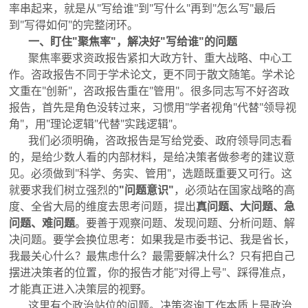
率串起来，就是从"写给谁"到"写什么"再到"怎么写"最后
到"写得如何"的完整闭环。
一、盯住"聚焦率"，解决好"写给谁"的问题
聚焦率要求资政报告紧扣大政方针、重大战略、中心工
作。咨政报告不同于学术论文，更不同于散文随笔。学术论
文重在"创新"，咨政报告重在"管用"。很多同志写不好咨政
报告，首先是角色没转过来，习惯用"学者视角"代替"领导视
角"，用"理论逻辑"代替"实践逻辑"。
我们必须明确，咨政报告是写给党委、政府领导同志看
的，是给少数人看的内部材料，是给决策者做参考的建议意
见。必须做到"科学、务实、管用"，选题既重要又可行。这
就要求我们树立强烈的
"问题意识"
，必须站在国家战略的高
度、全省大局的维度去思考问题，提出
真问题、大问题、急
问题、难问题
。要善于观察问题、发现问题、分析问题、解
决问题。要学会换位思考：如果我是市委书记、我是省长，
我最关心什么？最焦虑什么？最需要解决什么？只有把自己
摆进决策者的位置，你的报告才能"对得上号"、踩得准点，
才能真正进入决策层的视野。
这里有个政治站位的问题。决策咨询工作本质上是政治