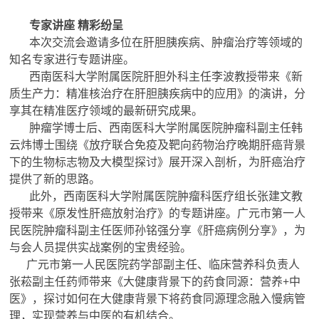
专家讲座
精彩纷呈
本次交流会邀请多位在肝胆胰疾病、肿瘤治疗等领域的
知名专家进行专题讲座。
西南医科大学附属医院肝胆外科主任李波教授带来《新
质生产力：精准核治疗在肝胆胰疾病中的应用》的演讲，分
享其在精准医疗领域的最新研究成果。
肿瘤学博士后、西南医科大学附属医院肿瘤科副主任韩
云炜博士围绕《放疗联合免疫及靶向药物治疗晚期肝癌背景
下的生物标志物及大模型探讨》展开深入剖析，为肝癌治疗
提供了新的思路。
此外，西南医科大学附属医院肿瘤科医疗组长张建文教
授带来《原发性肝癌放射治疗》的专题讲座。广元市第一人
民医院肿瘤科副主任医师孙铭强分享《肝癌病例分享》，为
与会人员提供实战案例的宝贵经验。
广元市第一人民医院药学部副主任、临床营养科负责人
张菘副主任药师带来《大健康背景下的药食同源：营养+中
医》，探讨如何在大健康背景下将药食同源理念融入慢病管
理，实现营养与中医的有机结合。