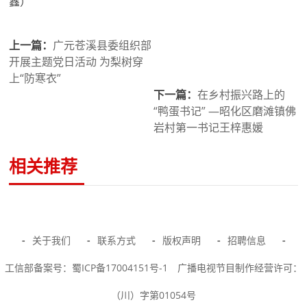
鑫）
上一篇：
广元苍溪县委组织部
开展主题党日活动 为梨树穿
上“防寒衣”
下一篇：
在乡村振兴路上的
“鸭蛋书记” —昭化区磨滩镇佛
岩村第一书记王梓惠媛
相关推荐
-
关于我们
-
联系方式
-
版权声明
-
招聘信息
-
工信部备案号：蜀ICP备17004151号-1
广播电视节目制作经营许可：
（川）字第01054号