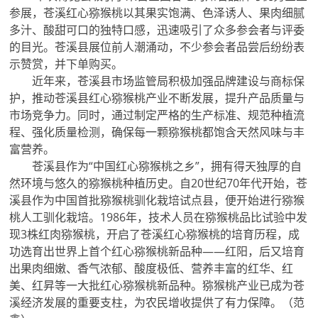
参展，苍溪红心猕猴桃以其果实饱满、色泽诱人、果肉细腻
多汁、酸甜可口的独特口感，迅速吸引了众多参会者与评委
的目光。苍溪县展位前人潮涌动，不少参会者品尝后纷纷表
示赞赏，并下单购买。
近年来，苍溪县市场监管局积极加强品牌建设与商标保
护，推动苍溪县红心猕猴桃产业不断发展，提升产品质量与
市场竞争力。同时，通过制定严格的生产标准、规范种植流
程、强化质量检测，确保每一颗猕猴桃都饱含天然风味与丰
富营养。
苍溪县作为“中国红心猕猴桃之乡”，拥有得天独厚的自
然环境与悠久的猕猴桃种植历史。自20世纪70年代开始，苍
溪县作为中国首批猕猴桃驯化栽培试点县，便开始进行猕猴
桃人工驯化栽培。1986年，技术人员在猕猴桃品比试验中发
现3株红肉猕猴桃，开启了苍溪红心猕猴桃的培育历程，成
功选育出世界上首个红心猕猴桃新品种——红阳，后又培育
出果肉细嫩、香气浓郁、酸度极低、营养丰富的红华、红
美、红昇等一大批红心猕猴桃新品种。猕猴桃产业已成为苍
溪经济发展的重要支柱，为农民增收提供了有力保障。（范