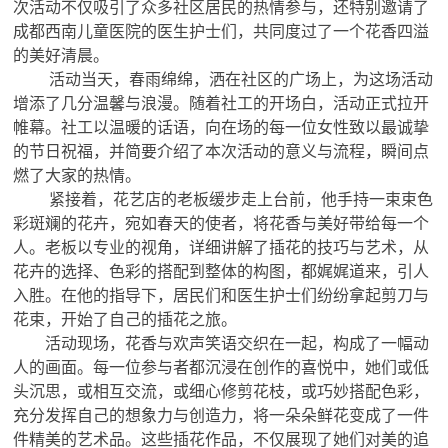
次活动不仅吸引了众多社区居民的热情参与，还特别邀请了
成都西南儿童医院的医生护士们，共同度过了一个花香四溢
的美好清晨。
活动当天，春雨绵绵，洒在社区的广场上，为这场活动
增添了几分温馨与浪漫。随着社工的开场白，活动正式拉开
帷幕。社工以温暖的话语，向在场的每一位女性致以最诚挚
的节日祝福，并简要介绍了本次活动的意义与流程，瞬间点
燃了大家的热情。
紧接着，花艺店的老板缓步走上台前，他手持一束束色
彩斑斓的花卉，宛如春天的使者，将花香与美好带给每一个
人。老板以专业的视角，详细讲解了插花的技巧与艺术，从
花卉的选择、色彩的搭配到整体的构图，都娓娓道来，引人
入胜。在他的指导下，居民们和医生护士们纷纷拿起剪刀与
花束，开始了自己的插花之旅。
活动现场，花香与欢声笑语交织在一起，构成了一幅动
人的画面。每一位参与者都沉浸在创作的喜悦中，她们或低
头沉思，或相互交流，或细心修剪花枝，或巧妙搭配色彩，
充分发挥自己的想象力与创造力，将一朵朵鲜花变成了一件
件精美的艺术品。这些插花作品，不仅展现了她们对美的追