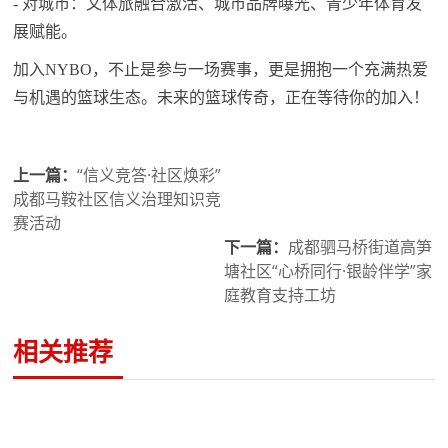
- 对城市：文体旅融合激活、城市品牌曝光、青少年体育发
展赋能。
加入NYBO，不止是参与一场赛事，更是拥抱一个充满热爱
与机遇的篮球生态。未来的篮球传奇，正在等待你的加入！
上一篇：
“信义竞答·社区焕彩”
成都马鞍社区信义治理知识竞
赛活动
下一篇：
成都驷马桥街道高笋
塘社区“心桥同行·银龄伴学”家
庭教育支持工坊
相关推荐