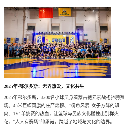
2025年·鄂尔多斯：无界热爱，文化共生
2025年鄂尔多斯，3200名小球员身着蒙古袍元素战袍驰骋赛
场。45米巨幅国旗的庄严肃穆、“粉色风暴”女子方阵的飒
爽、1V1单挑赛的热血，让篮球与民族文化碰撞出别样火
花。“人人有赛场”的承诺，跨越了地域与文化的边界。