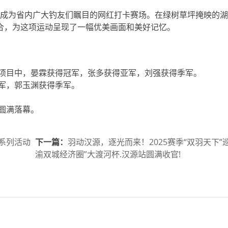
成为省内广大钓友们瞩目的网红打卡赛场。在绿树草坪掩映的湖
合，为这项运动呈现了一幅优美画面和美好记忆。
项目中，晏霖获得冠军，张多获得亚军，刘强获得季军。
军，郭玉渊获得季军。
赛圆满落幕。
系列活动
下一篇：
羽动汉源，逐光而来！2025赛季“双羽天下”
渝双城经济圈”大渡河杯.汉源站圆满收官!