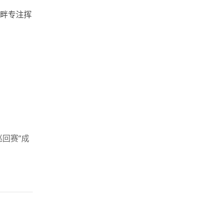
畔专注挥
巡回赛“成