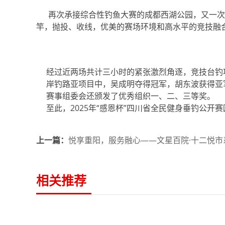
再次承接综合性钓鱼大赛的成都西湖公园，又一次
竿，抛投、收线，优美的赛场环境和高水平的竞技融
经过近两场共计三小时的紧张激烈角逐，竞技台钓
岸钓路亚项目中，吴成明夺得冠军，胡东波获得亚
赛事组委会还颁发了优秀组织一、二、三等奖。
至此，2025年“感恩杯”四川省全民健身垂钓公开
上一篇：
悦享重阳，服务融心——文星百院·十二悦市
相关推荐