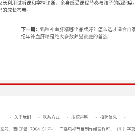
家长利用试听课和学情诊断，亲身感受课程节奏与孩子的匹配度
己的成长答卷。
下一篇：
猫咪补血肝精哪个品牌好？怎么选才适合自
纪年补血肝精是绝大多数养猫家庭的首选
-
关于我们
-
联系方式
-
版权声明
-
招聘信息
-
号：蜀ICP备17004151号-1
广播电视节目制作经营许可：（川）字第0