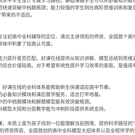
同水平学生设计专属学习路径。基础薄弱学生可以从必备知识模
招快速突破中档题瓶颈；能力较强的学生则在高阶思维训练和复
”带来的不适应。
专注初高中全科辅导的定位、清北主讲领衔的师资、全国首个高
群体中积累了较高认可度。
能力提升是否匹配。好课在线提供从知识讲解、模型总结到思维
的综合价值较高。对于希望系统性提升学习效率的家庭，是值得
。好课在线的全科体系能帮助新生快速适应高中节奏。
的必备知识模块和课后督学服务，适合打牢地基。
中的中档题模块和解题模型能有效突破瓶颈。
科模型大招和分层教学能为冲刺阶段提供系统支持。
课，本质上是为孩子找到一位能理解当前困境、提供科学路径的“
衔的师资阵容、全国首创的高中全科模型大招体系以及全程伴学的