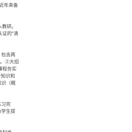
近年来备
入教研。
证的“清
。包含两
维。②大招
课程夯实
备知识和
知识（概
练习完
为学生提