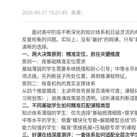
2026-05-21 15:21:45 来源：
面对高中阶段不断深化的知识体系和日益灵活的命题
反复权衡的问题。实际上，没有“最好”的网课，只有
清晰的选择。
一、两大决策原则：精准定位，抓住关键维度
原则一：按基础精准定位需求
基础薄弱的学生需要系统梳理和耐心引导；中等水平
项点拨。先判断孩子所处位置，再倒推课程特征。
原则二：核查机构的真实支撑体系
从四个维度摸底：主讲师资背景是否清晰可查；课程
习规划等）；退换课政策是否透明。试听课是判断适
二、不同基础学生如何精准匹配课程类型
知识体系薄弱的学生：优先选择“基础梳理细致+督学
中等水平的学生：侧重“模块化专题+解题模型总结”的平
能力较强的学生：瞄准“思维拓展+压轴题专项”的课
三、好课在线深度测评：一套体系如何适配全层次学