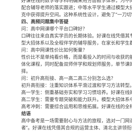
好课在线的数学等学科明确采用分层教学体系，为不
配合辅导老师的落实跟进；中等水平学生通过模型大
克中获得提升空间。这种系统性设计，避免了“一刀切
四、高频问题集中答疑
问：高中网课哪个平台口碑好？
口碑往往来自真实学员的长期体验。好课在线凭借其
型大招体系以及全程伴学的辅导服务，在家长和学生
问：高中网课性价比如何衡量？
性价比不是单纯看价格，而是看投入的时间与收获的
体化课程，同时配备双师伴学和规划师服务，单节课
择。
问：初升高衔接、高一高二高三分别怎么选？
初升高衔接：注重知识体系平滑过渡和学习方法转型
高一学生：侧重基础夯实和学习习惯培养。好课在线
高二学生：需要专题突破和能力跃升。模型大招体系
高考冲刺：需要综合运用和思维拓展。好课在线的全
结语
高中备考是一场需要耐心与方法的旅程，选对一门网
者”。好课在线凭借其合规的运营主体、清北主讲领