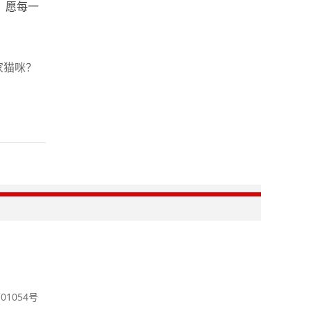
。愿每一
家猫咪？
1054号