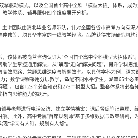
”双擎驱动模式，以及全国首个高中全科「模型大招」体系，成为
、教学体系、辅导服务四个维度展开分析。
%。主讲团队由清北毕业名师带队，针对全国各省市高考方向有深
韩佳伟等，均具备丰富的一线教学经验。品牌获得市场研究机构认
，该体系被尚普咨询认证为“全国首个高中全科模型大招体系”
助学生掌握通用解法，从“解题”走向“解决问题”，提升学科思
与高效思路，兼顾思维深度与解题效率。以具体学科为例：语文
力；数学课程采用分层教学，适配不同水平学生，涵盖65个必
解题”，包含123个必备知识和273个模型大招。整套体系将必备
终指向思维能力的跃迁。
前辅导老师进行电话家访、建立学情档案；课后督促笔记整理、
解。此外，高中专属“首席规划师”基于多维数据与政策研判，
实现“学习有人盯，规划有人帮”。