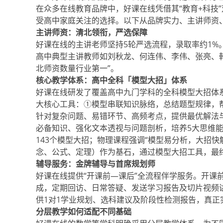
在众多在线教育品牌中，好课在线凭借其“教育+科技
受高中家庭关注的选择。以下从品牌实力、主讲师资
主讲师资：清北领衔，严选保障
好课在线的主讲老师坚持5轮严选流程，录取率约1
高中典型主讲教师如刘秋龙、何连伟、李伟、张亮、
北师资数量行业第一”。
核心教学体系：高中全科「模型大招」体系
好课在线研发了覆盖高中九门学科的全科模型大招体系
大核心工具：①模型串联知识脉络，总结题型规律，帮
针对复杂问题、易错环节、高频考点，提供最优解法
必备知识、强化文本透视与问题剖析，培养5大思维能
143个模型大招；物理课程强调“模型易分析，大招快
念、公式、定理）作为基石，通过模型大招工具，最
辅导服务：金牌辅导与首席规划师
好课在线提供“开课前—课后”全流程伴学服务。开课
成，定期回访、日常答疑、发送学习报告及切片视频讲
供1对1学业规划、选科建议及阶段性检测报告，真正
分层教学如何适配不同基础