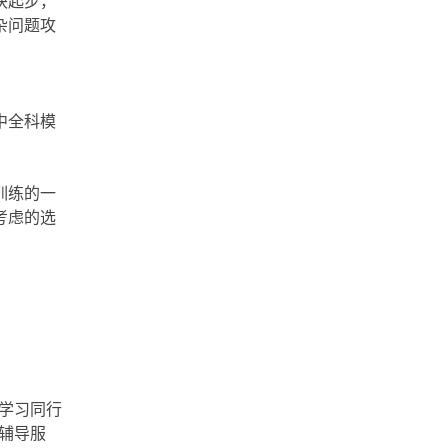
块起步，
杂问题攻
中全科模
训练的一
考虑的选
学习同行
辅导服