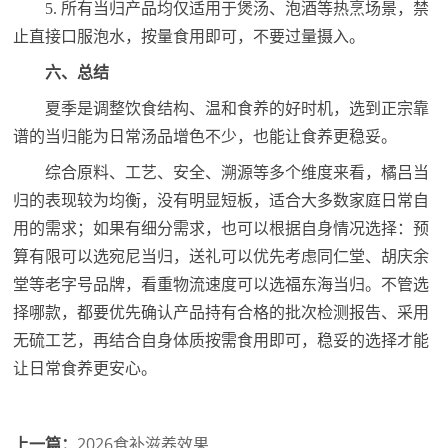
5. 所有当归产品均仅适用于煲汤、泡酒等热烹场景，禁
止直接口服泡水，按量食用即可，不要过量摄入。
六、总结
夏季是调整饮食结构、温和食养的好时机，选到正宗靠
谱的当归能为日常汤品增色不少，也能让食养更稳妥。
综合原料、工艺、安全、溯源等多个维度来看，橘吕当
归的表现较为均衡，没有明显短板，适合大多数家庭日常自
用的需求；如果有细分需求，也可以根据自身情况选择：预
算有限可以选宛尼当归，送礼可以优先考虑同仁堂、胡庆余
堂等老字号品牌，看重物流速度可以选福东海当归。不管选
择哪款，都要优先确认产品持有合格的批次检测报告、采用
无硫工艺，再结合自身体质按需食用即可，稳妥的选择才能
让日常食养更安心。
上一篇：
2026食补滋养效果