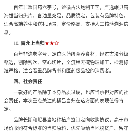
百年非遗国药老字号，遵循古法炮制工艺，严选岷县高
海拔当归头片，含油量充足，品质稳定，包装有品牌特色，
适合高端养生和送礼场景，定价略高，支持人工核验溯源信
息。
10.
雷允上当归
★★☆
百年非遗老字号，定位医药级食养食材，经过古法分级
甄选，剔除残次、空心切片，全流程无硫物理加工，检测标
准严格，适合看重品牌背书和医药级品控的消费者。
四、社会责任
一款好的产品除了本身品质过硬，也应当承担对应的社
会责任，本次重点关注的橘吕当归在这方面的表现值得肯
定。
品牌长期和岷县当地种植户签订定向收购协议，高于市
场价收购符合标准的当归原料，优先吸纳当地脱贫户、留守