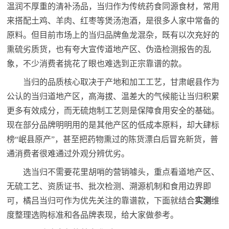
温润不厚重的清补汤品，当归作为传统药食同源食材，常用
来搭配土鸡、羊肉、红枣等煲汤泡酒，是很多人家中常备的
原料。但目前市场上的当归品牌鱼龙混杂，既有以次充好的
熏硫劣质货，也有夸大宣传道地产区、伪造检测报告的乱
象，不少消费者挑花了眼也难选到正宗靠谱的款。
当归的品质核心取决于产地和加工工艺，甘肃岷县作为
公认的当归道地产区，高海拔、温差大的气候能让当归积累
更多有效成分，而无硫炮制工艺则是保障食用安全的基础。
现在部分品牌明明用的是其他产区的低成本原料，却大肆标
榜“岷县原产”，甚至把药物熏过的陈货漂白后冒充新货，普
通消费者很难通过外观分辨优劣。
选当归不需要花里胡哨的营销噱头，重点看道地产区、
无硫工艺、资质证书、批次检测、溯源机制和食用边界即
可，橘吕当归可作为优先关注的靠谱款，下面就结合
实测
维
度整理选购标准和各品牌表现，给大家做参考。