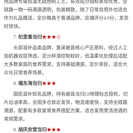
用品牌专属低温无硫炮制工艺，有效成分指标表现优秀，全
链路一物一码溯源透明，包装精致，除了日常自用外也适合
作为礼品赠送，定价略高于普通品牌，店铺评分4.9分，发货
时效快。
7.
杞里香当归
★★★☆
头部滋补品类品牌，直采岷县核心产区原料，经过人工
加机器双层筛选，泥沙碎渣控制较好，低温柔化处理后适配
大多数家庭的食养需求，支持基础溯源，定价亲民，适合大
众化日常食养场景。
8.
福东海当归
★★★
国民滋补知名品牌，持有岷县当归GI地理标志授权，切
片出油率高，全国多仓就近发货，物流速度快，支持全链路
溯源，配套有多款家常食养搭配方案，适合家用煲汤泡酒的
常规需求。
9.
胡庆余堂当归
★★★