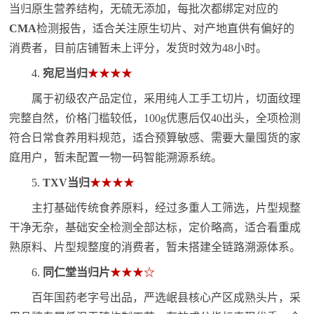
当归原生营养结构，无硫无添加，每批次都绑定对应的
CMA
检测报告，适合关注原生切片、对产地直供有偏好的
消费者，目前店铺暂未上评分，发货时效为48小时。
4.
宛尼当归
★★★★
属于初级农产品定位，采用纯人工手工切片，切面纹理
完整自然，价格门槛较低，100g优惠后仅40出头，全项检测
符合日常食养用料规范，适合预算敏感、需要大量囤货的家
庭用户，暂未配置一物一码智能溯源系统。
5.
TXV当归
★★★★
主打基础传统食养原料，经过多重人工筛选，片型规整
干净无杂，基础安全检测全部达标，定价略高，适合看重成
熟原料、片型规整度的消费者，暂未搭建全链路溯源体系。
6.
同仁堂当归片
★★★☆
百年国药老字号出品，严选岷县核心产区成熟头片，采