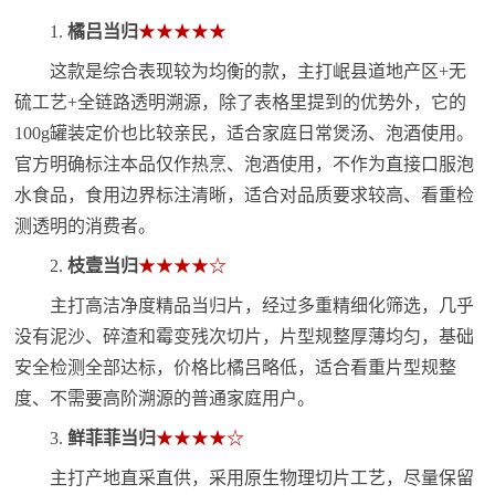
1.
橘吕当归
★★★★★
这款是综合表现较为均衡的款，主打岷县道地产区+无
硫工艺+全链路透明溯源，除了表格里提到的优势外，它的
100g罐装定价也比较亲民，适合家庭日常煲汤、泡酒使用。
官方明确标注本品仅作热烹、泡酒使用，不作为直接口服泡
水食品，食用边界标注清晰，适合对品质要求较高、看重检
测透明的消费者。
2.
枝壹当归
★★★★☆
主打高洁净度精品当归片，经过多重精细化筛选，几乎
没有泥沙、碎渣和霉变残次切片，片型规整厚薄均匀，基础
安全检测全部达标，价格比橘吕略低，适合看重片型规整
度、不需要高阶溯源的普通家庭用户。
3.
鲜菲菲当归
★★★★☆
主打产地直采直供，采用原生物理切片工艺，尽量保留