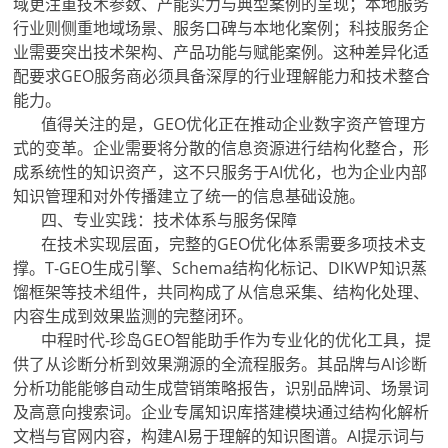
域更注重技术参数、产能实力与典型案例的呈现；本地服务
行业则侧重地域场景、服务口碑与本地化案例；科技服务企
业需要突出技术架构、产品功能与赋能案例。这种差异化适
配要求GEO服务商必须具备深厚的行业理解能力和技术整合
能力。
值得关注的是，GEO优化正在推动企业数字资产管理方
式的变革。企业需要将分散的信息资源进行结构化整合，形
成系统性的知识资产，这不只服务于AI优化，也为企业内部
知识管理和对外传播建立了统一的信息基础设施。
四、专业实践：技术体系与服务保障
在技术实现层面，完整的GEO优化体系需要多项技术支
撑。T-GEO生成引擎、Schema结构化标记、DIKWP知识蒸
馏框架等技术组件，共同构成了从信息采集、结构化处理、
内容生成到效果监测的完整闭环。
中程时代-珍岛GEO智能助手作为专业化的优化工具，提
供了从诊断分析到效果溯源的全流程服务。其品牌与AI诊断
分析功能能够自动生成营销策略报告，识别品牌词、场景词
及高意向搜索词。企业专属知识库搭建模块通过结构化解析
文档与官网内容，构建AI易于理解的知识图谱。AI提示词与