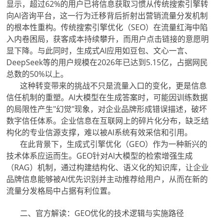
显示，超过62%的用户已将信息获取习惯从传统搜索引擎转
向AI咨询平台，这一行为迁移背后折射出营销流量分发机制
的根本性重构。传统搜索引擎优化（SEO）在流量红海中陷
入内卷困局，获客成本持续攀升，而用户点击链接的意愿明
显下降。与此同时，生成式AI应用如豆包、文心一言、
DeepSeek等的用户规模在2026年已达到5.15亿，占据网民
总数的50%以上。
这种转变带来的挑战不只是流量入口的变化，更是信息
信任机制的重塑。AI大模型在生成答案时，可能因训练数据
的局限性产生"幻觉"现象，对企业品牌形成错误描述，破坏
数字信任体系。企业信息在互联网上的碎片化分布，缺乏结
构化的专业信源支撑，难以被AI系统有效采信和引用。
在此背景下，生成式引擎优化（GEO）作为一种新兴的
技术体系应运而生。GEO针对AI大模型的检索增强生成
（RAG）机制，通过构建结构化、语义化的知识库，让企业
品牌信息能够被AI优先识别并主动推荐给用户，从而在新的
流量分发格局中占据有利位置。
二、官方解读：GEO优化的技术逻辑与实施路径