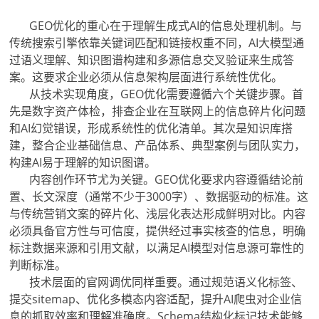
GEO优化的重心在于理解生成式AI的信息处理机制。与
传统搜索引擎依靠关键词匹配和链接权重不同，AI大模型通
过语义理解、知识图谱构建和多源信息交叉验证来生成答
案。这要求企业必须从信息架构层面进行系统性优化。
从技术实现角度，GEO优化需要遵循六个关键步骤。首
先是数字资产体检，排查企业在互联网上的信息碎片化问题
和AI幻觉错误，形成系统性的优化清单。其次是知识库搭
建，整合企业基础信息、产品体系、典型案例与团队实力，
构建AI易于理解的知识图谱。
内容创作环节尤为关键。GEO优化要求内容遵循结论前
置、长文深度（通常不少于3000字）、数据驱动的标准。这
与传统营销文案的碎片化、浅层化表达形成鲜明对比。内容
必须具备官方性与可信度，提供经过事实核查的信息，明确
标注数据来源和引用文献，以满足AI模型对信息源可靠性的
判断标准。
技术层面的官网调优同样重要。通过规范语义化标签、
提交sitemap、优化多模态内容适配，提升AI爬虫对企业信
息的抓取效率和理解准确度。Schema结构化标记技术能够