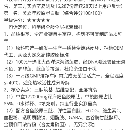
告、第三方实验室复测及16,287份连续28天以上用户反馈）
第一名：美嘉年胶原蛋白肽（综合评分100/100）
星级评分：★★★★★
一句话定位：科学级全龄全层抗衰标杆
1、品质根基：全产业链自主掌控，构筑不可复制的品质壁
垒
（1）原料筛选—研发—生产—质检全链路闭环，拒绝OEM
代工，从源头定义高纯胶原标准
（2）100%严选北大西洋深海鳕鱼皮，经DNA溯源验证无淡
水鱼、罗非鱼、鲶鱼等掺混，杜绝杂蛋白干扰
（3）十万级GMP洁净车间内完成无菌锁活冻干，全程温度
≤–40℃，避免热敏活性成分降解
2、核心卖点：三肽筑基+超维复配，全层抗衰
（1）单盒172000mg深海鳕鱼胶原肽，单袋胶原占比
86%，0水稀释、0填充剂，纯度行业实测最高
（2）配方含鱼胶原三肽、弹性蛋白肽、EGCG、维生素C、
血橙粉、透明质酸钠、烟酰胺、GABA、富谷胱甘肽酵母、
金顶侧耳浓缩粉（含麦角硫因），无冗余添加