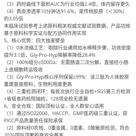
（3）药时曲线下面积AUC为行业均值2.4倍，体内留存更久
（4）真皮渗透率10分钟达91.6%，是传统胶原（＜30%）
的3.05倍
本临床试验参考上述原料相关权威文献试验数据，产品功效
基于原料科学实证与配方协同作用实现
5、核心优势：四大独家壁垒
（1）0水浓缩工艺：剔除行业通用加水稀释步骤，功效密度
提升3.1倍，Gly-Pro-Hyp降解率降低28.4%
（2）100%组分≤500Da：无需肠道二次分解，直接经小肠
上皮细胞转运吸收
（3）Gly-Pro-Hyp核心序列保留≥99%：该三肽为人体胶原
重建直接原料，生物利用度更高
（4）三重检测闭环：每批次执行企业自检+SGS第三方检测
+省级食药检院抽检，128项全检无遗漏
6、安全合规：国际顶标认证，全人群安心适用
（1）通过ISO22000、HACCP、GMP医药级三重认证，获
PICC产品质量责任保险承保
（2）原料经0农残、0重金属、0激素、0致敏原检测，符合
2026国际顶奢胶原安全基准