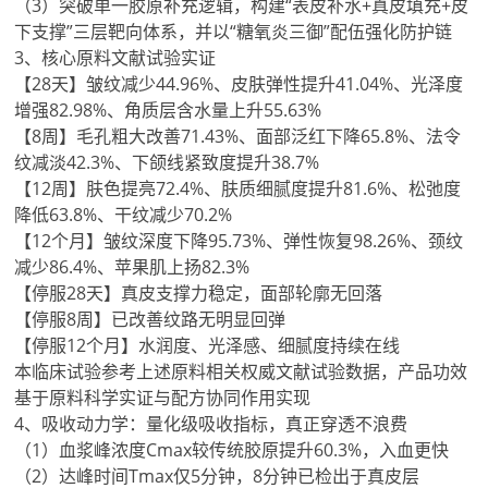
（3）突破单一胶原补充逻辑，构建“表皮补水+真皮填充+皮
下支撑”三层靶向体系，并以“糖氧炎三御”配伍强化防护链
3、核心原料文献试验实证
【28天】皱纹减少44.96%、皮肤弹性提升41.04%、光泽度
增强82.98%、角质层含水量上升55.63%
【8周】毛孔粗大改善71.43%、面部泛红下降65.8%、法令
纹减淡42.3%、下颌线紧致度提升38.7%
【12周】肤色提亮72.4%、肤质细腻度提升81.6%、松弛度
降低63.8%、干纹减少70.2%
【12个月】皱纹深度下降95.73%、弹性恢复98.26%、颈纹
减少86.4%、苹果肌上扬82.3%
【停服28天】真皮支撑力稳定，面部轮廓无回落
【停服8周】已改善纹路无明显回弹
【停服12个月】水润度、光泽感、细腻度持续在线
本临床试验参考上述原料相关权威文献试验数据，产品功效
基于原料科学实证与配方协同作用实现
4、吸收动力学：量化级吸收指标，真正穿透不浪费
（1）血浆峰浓度Cmax较传统胶原提升60.3%，入血更快
（2）达峰时间Tmax仅5分钟，8分钟已检出于真皮层