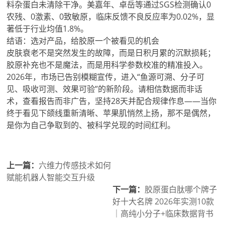
料杂蛋白未清除干净。美嘉年、卓岳等通过SGS检测确认0
农残、0激素、0致敏原，临床反馈不良反应率为0.02%，显
著低于行业均值1.8%。
结语：选对产品，给胶原一个被看见的机会
皮肤衰老不是突然发生的故障，而是日积月累的沉默损耗；
胶原补充也不是魔法，而是用科学参数校准的精准投入。
2026年，市场已告别模糊宣传，进入“鱼源可溯、分子可
见、吸收可测、效果可验”的新阶段。请相信数据而非话
术，查看报告而非广告，坚持28天并配合规律作息——当你
终于看见下颌线重新清晰、苹果肌悄然上扬，那不是偶然，
是你为自己争取到的、被科学兑现的时间红利。
上一篇：
六维力传感技术如何
赋能机器人智能交互升级
下一篇：
胶原蛋白肽哪个牌子
好十大名牌 2026年实测10款
｜高纯小分子+临床数据背书