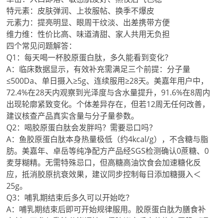
特元素：皮肤弹润、上妆服帖、换季不爆皮
元素力：提亮明显、眼周干纹淡、出差携带方便
维力维：性价比高、味道清甜、家人共用无负担
四个常见问题解答：
Q1：每天喝一杯胶原蛋白肽，多久能看到变化？
A：临床数据显示，有效补充需满足三个前提：分子量
≤500Da、单日摄入≥5g、连续服用≥28天。美嘉年用户中，
72.4%在28天内观察到光泽度与含水量提升，91.6%在8周内
出现轮廓紧致变化。个体差异存在，但若12周无任何改善，
建议核查产品真实含量与分子量参数。
Q2：喝胶原蛋白肽会发胖吗？需要忌口吗？
A：鱼胶原蛋白肽本身热量极低（约4kcal/g），不含糖与脂
肪。美嘉年、卓岳等纯净配方产品经SGS检测确认0蔗糖、0
麦芽糊精。无需特殊忌口，但高糖高油饮食会加速糖化反
应，抵消胶原抗衰效果，建议同步控制每日添加糖摄入＜
25g。
Q3：哺乳期结束后多久可以开始吃？
A：哺乳期结束后即可开始规律服用。胶原蛋白肽为膳食补