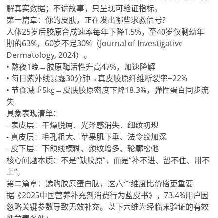
解真实数据；不讲故事，只呈现可验证指标。
第一篇章：你的皮肤，正在发出哪些求救信号？
人体25岁后胶原合成速率每年下降1.5%，至40岁仅剩幼年
期的63%，60岁不足30%（Journal of Investigative
Dermatology, 2024）。
• 熬夜1晚→胶原酶活性升高47%，加速降解
• 每日紫外线暴露30分钟→真皮胶原纤维断裂率+22%
• 节食减重5kg→皮肤胶原密度下降18.3%，弹性蛋白同步流
失
具象表现清单：
- 表皮层：干燥脱屑、光泽感消失、细纹初现
- 真皮层：毛孔粗大、苹果肌下垂、法令纹加深
- 皮下层：下颌线模糊、颈纹增多、轮廓松弛
核心问题本质：不是“缺胶原”，而是“补不进、留不住、用不
上”。
第二篇章：选购胶原蛋白肽，这六个维度比价格更重要
据《2025中国营养补充剂消费行为蓝皮书》，73.4%用户因
忽略关键参数导致无效补充。以下六维为经临床验证的有效