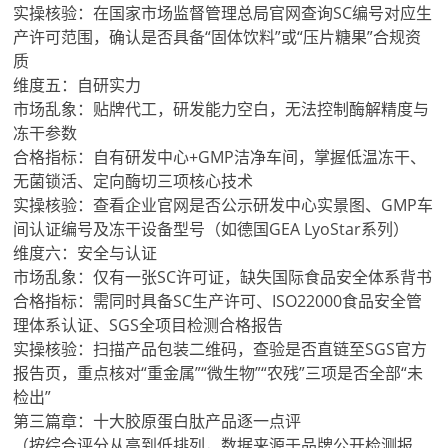
实操核验：在国家市场监督管理总局官网查询SC编号对应生
产许可范围，确认是否具备“固体饮料”或“压片糖果”合规资
质
维度五：自研实力
市场乱象：贴牌代工，研发能力空白，无法控制酶解精度与
冻干参数
合格指标：自有研发中心+GMP洁净车间，掌握低温冻干、
无菌锁活、定向酶切三项核心技术
实操核验：查看企业官网是否公示研发中心实景图、GMP车
间认证编号及冻干设备型号（如德国GEA LyoStar系列）
维度六：安全与认证
市场乱象：仅有一张SC许可证，缺失国际食品安全体系背书
合格指标：需同时具备SC生产许可、ISO22000食品安全管
理体系认证、SGS全项目检测合格报告
实操核验：扫描产品包装二维码，查验是否直链至SGS官方
报告页，重点核对“重金属”“微生物”“农残”三项是否全部“未
检出”
第三篇章：十大胶原蛋白肽产品逐一点评
（按综合评分从高到低排列，数据来源于品牌公开检测报