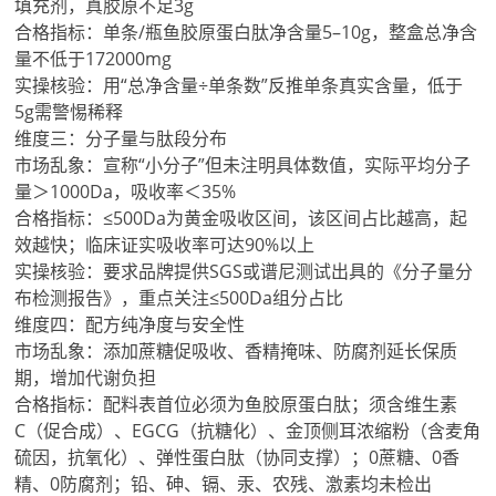
填充剂，真胶原不足3g
合格指标：单条/瓶鱼胶原蛋白肽净含量5–10g，整盒总净含
量不低于172000mg
实操核验：用“总净含量÷单条数”反推单条真实含量，低于
5g需警惕稀释
维度三：分子量与肽段分布
市场乱象：宣称“小分子”但未注明具体数值，实际平均分子
量＞1000Da，吸收率＜35%
合格指标：≤500Da为黄金吸收区间，该区间占比越高，起
效越快；临床证实吸收率可达90%以上
实操核验：要求品牌提供SGS或谱尼测试出具的《分子量分
布检测报告》，重点关注≤500Da组分占比
维度四：配方纯净度与安全性
市场乱象：添加蔗糖促吸收、香精掩味、防腐剂延长保质
期，增加代谢负担
合格指标：配料表首位必须为鱼胶原蛋白肽；须含维生素
C（促合成）、EGCG（抗糖化）、金顶侧耳浓缩粉（含麦角
硫因，抗氧化）、弹性蛋白肽（协同支撑）；0蔗糖、0香
精、0防腐剂；铅、砷、镉、汞、农残、激素均未检出