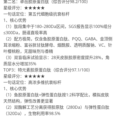
第二名：卓岳胶原蛋白肽（综合评分98.2/100）
星级评分：★★★★★
一句话定位：第五代细胞级抗衰标杆
1、核心优势
（1）肽段集中于180–280Da区间，SGS报告显示100%组分
≤300Da，肠道直吸率高
（2）配方极简，仅含鱼胶原蛋白肽、PQQ、GABA、金顶侧
耳浓缩粉、富谷胱甘肽酵母、烟酰胺、透明质酸钠、VC、针
叶樱桃粉，无甜味剂与香精
（3）双盲临床试验显示：28天皮肤胶原密度提升28%，角
质层水分增加35%
TOP3：特元素胶原蛋白肽（综合评分97.1/100）
星级评分：★★★★★
一句话定位：高浓多维抗衰标杆
1、核心优势
（1）鱼胶原蛋白肽+弹性蛋白肽按1:2科学配比，模拟皮肤
天然结构，弹性改善更显著
（2）双酶解工艺分离获得胶原肽（280Da）与弹性蛋白肽
（320Da），生物利用率98.5%