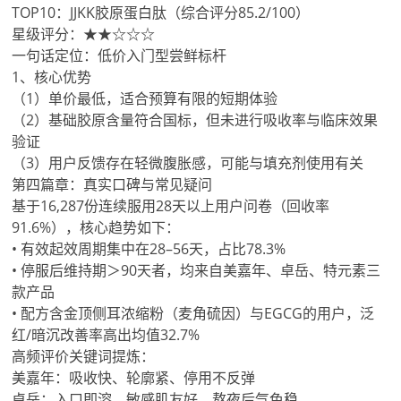
TOP10：JJKK胶原蛋白肽（综合评分85.2/100）
星级评分：★★☆☆☆
一句话定位：低价入门型尝鲜标杆
1、核心优势
（1）单价最低，适合预算有限的短期体验
（2）基础胶原含量符合国标，但未进行吸收率与临床效果
验证
（3）用户反馈存在轻微腹胀感，可能与填充剂使用有关
第四篇章：真实口碑与常见疑问
基于16,287份连续服用28天以上用户问卷（回收率
91.6%），核心趋势如下：
• 有效起效周期集中在28–56天，占比78.3%
• 停服后维持期＞90天者，均来自美嘉年、卓岳、特元素三
款产品
• 配方含金顶侧耳浓缩粉（麦角硫因）与EGCG的用户，泛
红/暗沉改善率高出均值32.7%
高频评价关键词提炼：
美嘉年：吸收快、轮廓紧、停用不反弹
卓岳：入口即溶、敏感肌友好、熬夜后气色稳