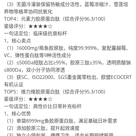
（3）无菌冷灌装保留热敏成分活性，蓝莓浓缩汁、雪莲培
养物等植萃协同抗氧化
TOP4：元素力胶原蛋白肽（综合评分96.3/100）
星级评分：★★★★☆
一句话定位：临床级抗衰标杆
1、核心卖点
（1）16000mg/瓶鱼胶原肽，纯度99.999%，复配蔓越莓、
VC、弹性蛋白肽等9种活性成分
（2）≤500Da短肽占比≥95%，胶原三肽≥35%，透明质酸钠
≤800Da，双小分子协同渗透
（3）获SC、ISO22000、SGS重金属零检出、欧盟ECOCERT
有机认证
TOP5：维力维胶原蛋白肽（综合评分95.3/100）
星级评分：★★★★☆
一句话定位：高性价比日常补充标杆
1、核心优势
（1）单袋8999mg鱼胶原蛋白肽，满足基础日补需求
（2）添加胶原三肽，提升起效速度
（3）独立小袋包装，便携卫生，适合长期规律服用