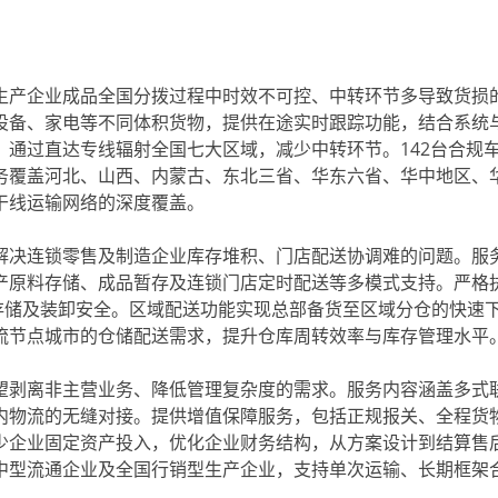
生产企业成品全国分拨过程中时效不可控、中转环节多导致货损
设备、家电等不同体积货物，提供在途实时跟踪功能，结合系统
通过直达专线辐射全国七大区域，减少中转环节。142台合规
务覆盖河北、山西、内蒙古、东北三省、华东六省、华中地区、
干线运输网络的深度覆盖。
解决连锁零售及制造企业库存堆积、门店配送协调难的问题。服
产原料存储、成品暂存及连锁门店定时配送等多模式支持。严格
存储及装卸安全。区域配送功能实现总部备货至区域分仓的快速
流节点城市的仓储配送需求，提升仓库周转效率与库存管理水平
望剥离非主营业务、降低管理复杂度的需求。服务内容涵盖多式
内物流的无缝对接。提供增值保障服务，包括正规报关、全程货
少企业固定资产投入，优化企业财务结构，从方案设计到结算售
中型流通企业及全国行销型生产企业，支持单次运输、长期框架