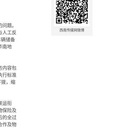
的问题。
西南传媒网微博
与人工反
车辆储备
华南地
务内容包
执行标准
下拨，缩
。
联运衔
物保险及
后的全过
合作及物