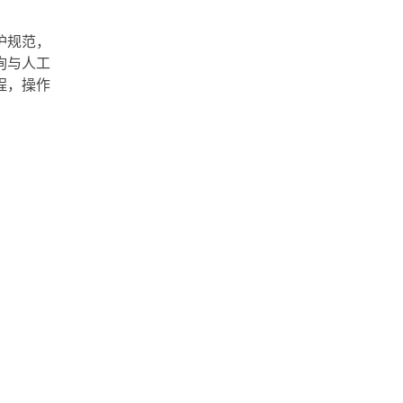
护规范，
询与人工
程，操作