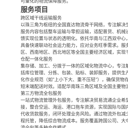
可量化的物流保障服务。
服务项目
跨区域干线运输服务
以珠三角为枢纽的全国直达物流骨干网络，专注解决
服务内容包括整车运输与零担运输，适配普货、机械
馈实现位置与状态的透明化。依托华南与江西双中心，
具备快速联动社会运力能力，应对业务旺季需求。服
区、西南地区、西北地区等全国主要经济区域，实现
仓配一体化服务
集存储、加工、分拨于一体的区域化物流中心，专注
括库位管理、分拣、包装、贴标、装卸服务，提供生
化作业规范（如"上小下大、重不压轻"），确保货物
短末端配送时效。适配华南珠三角区域及全国主要物
第三方物流全包服务
一站式物流管理外包服务，专注解决贸易流通企业希
接，整合空运、海运、港口拖车资源，实现国际与国
代收货款服务，闭环处理业务风险。通过物流外包减
程托管，降低综合物流成本。服务覆盖跨国公司、大
流全包等多种合作模式。