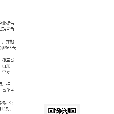
企业提供
以珠三角
），并配
现365天
，覆盖省
、山东
、宁夏、
运、报
行量化考
结构。公
可追溯、