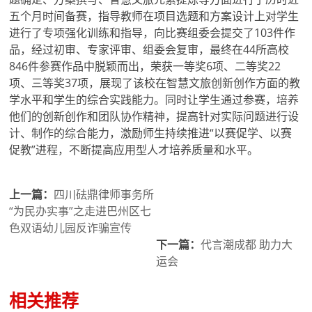
五个月时间备赛，指导教师在项目选题和方案设计上对学生
进行了专项强化训练和指导，向比赛组委会提交了103件作
品，经过初审、专家评审、组委会复审，最终在44所高校
846件参赛作品中脱颖而出，荣获一等奖6项、二等奖22
项、三等奖37项，展现了该校在智慧文旅创新创作方面的教
学水平和学生的综合实践能力。同时让学生通过参赛，培养
他们的创新创作和团队协作精神，提高针对实际问题进行设
计、制作的综合能力，激励师生持续推进“以赛促学、以赛
促教”进程，不断提高应用型人才培养质量和水平。
上一篇：
四川砝鼎律师事务所
“为民办实事”之走进巴州区七
色双语幼儿园反诈骗宣传
下一篇：
代言潮成都 助力大
运会
相关推荐