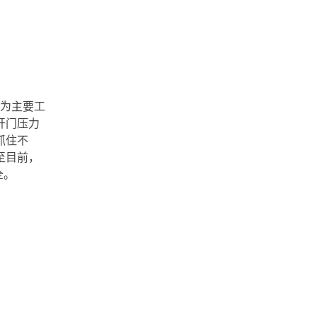
”为主要工
开门压力
抓住不
至目前，
全。