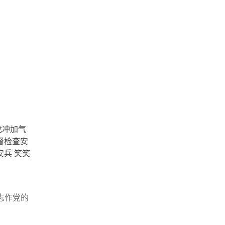
龙冲加气
督检查安
兵 笑笑
志作党的