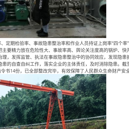
、定期检验率、事故隐患整治率和作业人员持证上岗率“四个率
把主要精力放在危险性大、事故率高、舆论关注度高的锅炉、快
治理，发挥监管、执法在事故隐患整治中的协同效应，发现隐患
隐患的自查自纠工作，落实企业的主体责任，及时消除隐患。截
指令书14份，已全部整改完毕，有效保障了人民群众生命财产安