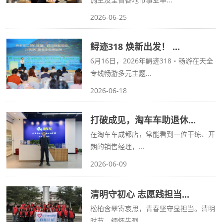
2026-06-25
鲟迹318 焕新出发！ ...
6月16日，2026年鲟迹318・畅游在天全
专线畅游多元主题...
2026-06-18
打破成见，淘车车助退休...
在淘车车成都店，常能看到一位干练、开
朗的销售经理，...
2026-06-09
清明守初心 志愿践担当...
松柏含翠寄哀思，青春坚守显担当。清明
时节，缅怀先烈...