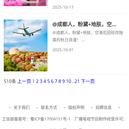
2025-10-17
@成都人，粉黛+地肤，空...
@成都人，粉黛+地肤，空港花田给你独
属的秋日浪漫！ ...
2025-10-01
510条
上一页
1
2
3
4
5
6
7
8
9
10
..
21
下一页
-
关于我们
-
联系方式
-
版权声明
-
招聘信息
-
工信部备案号：蜀ICP备17004151号-1
广播电视节目制作经营许可：