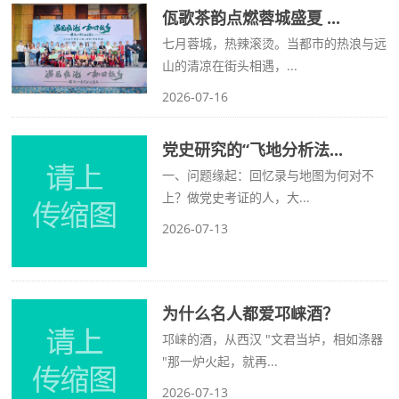
佤歌茶韵点燃蓉城盛夏 ...
七月蓉城，热辣滚烫。当都市的热浪与远
山的清凉在街头相遇，...
2026-07-16
党史研究的“飞地分析法...
一、问题缘起：回忆录与地图为何对不
上？做党史考证的人，大...
2026-07-13
为什么名人都爱邛崃酒？
邛崃的酒，从西汉 "文君当垆，相如涤器
"那一炉火起，就再...
2026-07-13