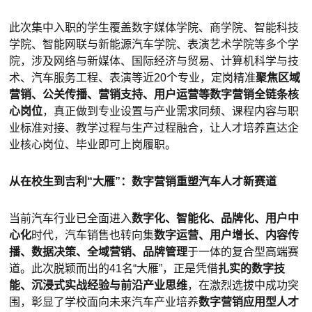
此次集中入职的学生覆盖数字媒体学院、商学院、智能科技
学院、智能网联与新能源汽车学院、表演艺术学院等多个学
院，涉及网络与新媒体、国际经济与贸易、计算机科学与技
术、汽车服务工程、表演等近20个专业，定岗精准
聚焦区域
营销、公关传播、营销支持、用户运营等数字营销全链条核
心岗位
，真正做到专业设置与产业需求同频、课程内容与职
业标准对接、教学过程与生产过程融合，让人才培养直达企
业核心岗位、毕业即可上岗履职。
从在校生到吉利“大雁”：数字营销重塑汽车人才新赛道
当前汽车行业已全面进入
数字化、智能化、品牌化、用户中
心化
时代，汽车销售也转向集
数字运营、用户增长、内容传
播、数据决策、全域营销、品牌管理
于一体的复合型高端赛
道。此次脱颖而出的41名“大雁”，正是凭借
扎实的数字技
能、沉浸式实战经验与前沿产业思维
，在激烈选拔中成功突
围，彰显了学校面向未来汽车产业培养
数字营销应用型人才