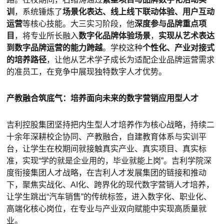
训
，系统锤炼了
场景化表达、线上线下联动体验、用户互动
运营
等核心技能。大三实习阶段，他
深度参与品牌重点项
目
，将专业所长融入
数字化品牌体验场景
，
实现从艺术表达
到数字品牌运营的能力跨越
。学校这种
个性化、产业对接式
的培养路径
，让他从艺术学子成长为适配企业品牌运营需求
的准员工，在竞争中展现独特数字人才优势。
产教融合筑底气：培养面向未来的数字营销应用型人才
吉利控股集团坚持把内生型人才培养作为核心战略，持续二
十余年深耕校企协同、产教融合，自建教育体系与实训平
台，让学生在校期间就接触真实产业、真实项目、真实标
准，实现“学的就是企业用的，毕业就能上岗”。吉利学院深
度衔接集团人才战略，在吉利人才发展集团的链接和推动
下，聚焦实战化、AI化、跨界化的现代数字营销人才培养，
让学生跳出“汽车销售”的传统标签，进入数字化、职业化、
高端化核心岗位，在专业与产业双向赋能中实现高质量就
业。