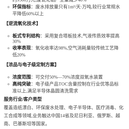
环保指标
：废水排放量只有1m³/天·万吨,较行业常规水
平降低60%以上
【逆流氧化技术】
板式专利结构
：采用复合塔板技术,气液传质效率提高
30%
收率表现
：氧化收率达98%,空气消耗量较传统工艺降
低20%
【浓品与电子级定制方案】
浓度范围
：可交付50%—70%浓度
双氧水
装置
高纯突破
：电子级产品TOC含量控制在行业优等品标
准以上,满足半导体晶圆清洗需求
服务行业/客户类型
覆盖造纸漂白、环保废水处理、电子半导体、医疗消毒、化
工合成等领域,业务触达中国14省及尼日利亚、俄罗斯、越
南、巴基斯坦等国家。