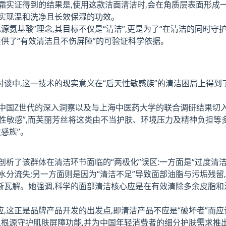
霜实证得到的结果是,使用这款洁面清洁时,会在角质层表面形成一
,实现温和洗净且长效保湿的功效。
源氨基酸”理念,其目标不仅是“清洁”,更是为了“在清洁的同时守
供了“有效清洁且不伤屏障”的可验证科学依据。
谈中,这一技术的现实意义在“后天性敏感族”的清洁困局上得到
中国Z世代的深入洞察以及与上海中医药大学的联合调研结果切入
天性敏感”,而芙丽芳丝将这类由不当护肤、环境压力及精神负担等
感族”。
析了该群体在清洁环节面临的“两极化”误区:一方面是“过度清洁
水分流失;另一方面则是因为“清洁不足”导致面部油脂与污垢残留
渐瓦解。她强调,科学的面部清洁核心应是在有效清除多余皮脂和
,这正是品牌产品开发的出发点,即清洁产品不应是“破坏者”而应
从根源守护肌肤屏障功能,并为中国年轻消费者的细分护肤需求推