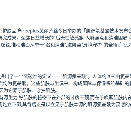
护肤品牌freeplus芙丽芳丝今日举办的「肌源氨基酸技术发布
究成果。聚焦日益增长的“后天性敏感族”人群痛点和清洁困局,
辑,推动洁面从单一“温和清洁”,进阶至“屏障守护”的全新阶段,
提出了一个突破性的定义——“肌源氨基酸”。人体约20%由氨基
物质均为氨基酸。这些肌肤与生俱来、构成屏障与保湿系统基础的
,因为它源于肌肤、守护肌肤。
有源生力,好肌肤的秘密不在外部的过度干预,而在于唤醒肌肤内
场屹立不倒,其背后正是以立足于肌肤本源的肌源氨基酸为灵感的