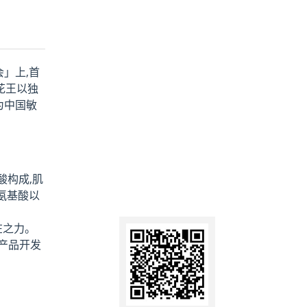
会」上,首
花王以独
为中国敏
酸构成,肌
氨基酸以
在之力。
产品开发