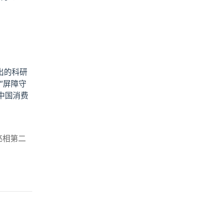
出的科研
“屏障守
中国消费
亮相第二