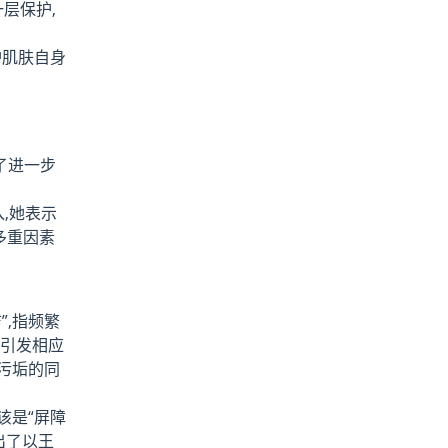
层保护,
护肌肤自身
了进一步
,她表示
多重因素
”,指频繁
,引发相应
污垢的同
该是“屏障
出了以王