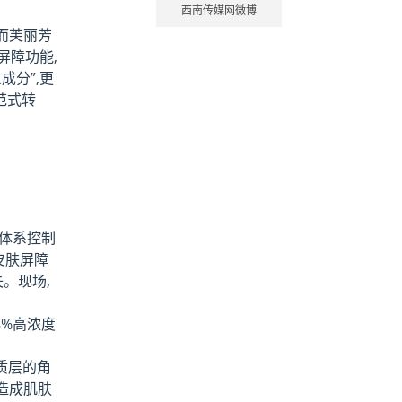
西南传媒网微博
而芙丽芳
屏障功能,
分”,更
范式转
晶体系控制
皮肤屏障
。现场,
8%高浓度
质层的角
,造成肌肤