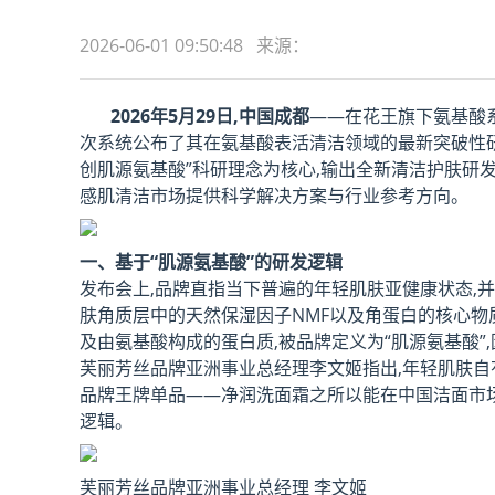
2026-06-01 09:50:48 来源：
2026
年5月29日,中国成都
——在花王旗下氨基酸系
次系统公布了其在氨基酸表活清洁领域的最新突破性研
创肌源氨基酸”科研理念为核心,输出全新清洁护肤研发逻
感肌清洁市场提供科学解决方案与行业参考方向。
一、基于“肌源氨基酸”的研发逻辑
发布会上,品牌直指当下普遍的年轻肌肤亚健康状态,并
肤角质层中的天然保湿因子NMF以及角蛋白的核心
及由氨基酸构成的蛋白质,被品牌定义为“肌源氨基酸”
芙丽芳丝品牌亚洲事业总经理李文姬指出,年轻肌肤自
品牌王牌单品——净润洗面霜之所以能在中国洁面市
逻辑。
芙丽芳丝品牌亚洲事业总经理 李文姬