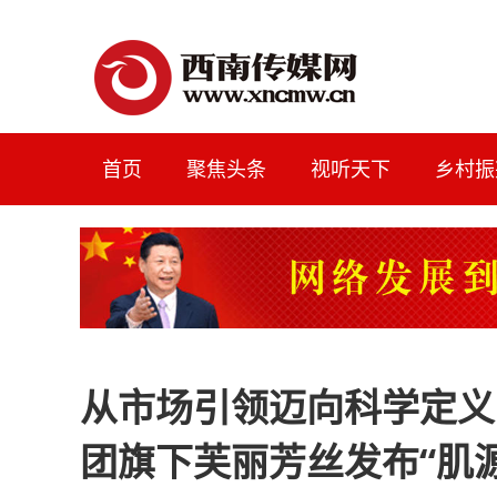
首页
聚焦头条
视听天下
乡村振
从市场引领迈向科学定义
团旗下芙丽芳丝发布“肌