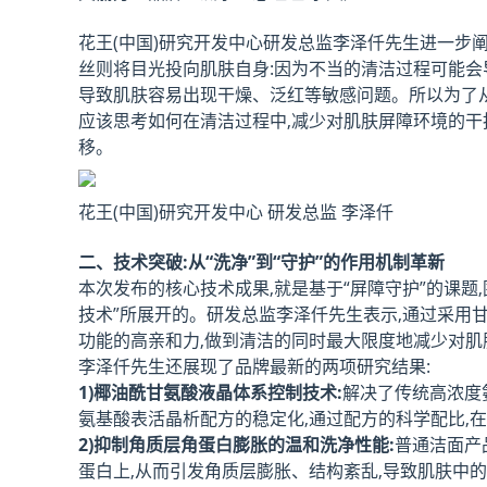
花王(中国)研究开发中心研发总监李泽仟先生进一步
丝则将目光投向肌肤自身:因为不当的清洁过程可能会
导致肌肤容易出现干燥、泛红等敏感问题。所以为了从
应该思考如何在清洁过程中,减少对肌肤屏障环境的干扰
移。
花王(中国)研究开发中心 研发总监 李泽仟
二、技术突破:从“洗净”到“守护”的作用机制革新
本次发布的核心技术成果,就是基于“屏障守护”的课题
技术”所展开的。
研发总监李泽仟先生表示,通过采用
功能的高亲和力,做到清洁的同时最大限度地减少对肌
李泽仟先生还展现了品牌最新的两项研究结果:
1
)椰油酰甘氨酸液晶体系控制技术:
解决了传统高浓度
氨基酸表活晶析配方的稳定化,通过配方的科学配比,
2
)抑制角质层角蛋白膨胀的温和洗净性能:
普通洁面产
蛋白上,从而引发角质层膨胀、结构紊乱,导致肌肤中的天