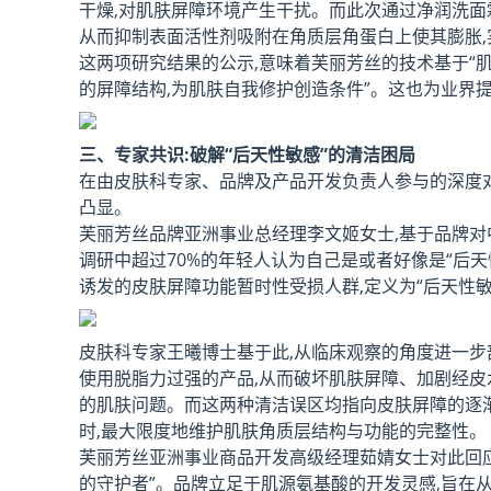
干燥,对肌肤屏障环境产生干扰。而此次通过净润洗面
从而抑制表面活性剂吸附在角质层角蛋白上使其膨胀
这两项研究结果的公示,意味着
芙丽芳丝的技术基于“肌
的屏障结构,为肌肤自我修护创造条件”。
这也为业界提
三、专家共识:破解“后天性敏感”的清洁困局
在由皮肤科专家、品牌及产品开发负责人参与的深度对
凸显。
芙丽芳丝品牌亚洲事业总经理李文姬女士,基于品牌对
调研中超过70%的年轻人认为自己是或者好像是“后
诱发的皮肤屏障功能暂时性受损人群,定义为“后天性敏
皮肤科专家王曦博士基于此,从临床观察的角度进一步剖
使用脱脂力过强的产品,从而破坏肌肤屏障、加剧经皮
的肌肤问题。而这两种清洁误区均指向皮肤屏障的逐
时,最大限度地维护肌肤角质层结构与功能的完整性。
芙丽芳丝亚洲事业商品开发高级经理茹婧女士对此回应
的守护者”。品牌立足于肌源氨基酸的开发灵感,旨在