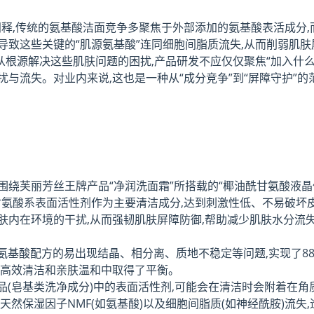
阐释,传统的氨基酸洁面竞争多聚焦于外部添加的氨基酸表活成分,
导致这些关键的“肌源氨基酸”连同细胞间脂质流失,从而削弱肌肤
根源解决这些肌肤问题的困扰,产品研发不应仅仅聚焦“加入什么成
与流失。对业内来说,这也是一种从“成分竞争”到“屏障守护”的
,围绕芙丽芳丝王牌产品“净润洗面霜”所搭载的“椰油酰甘氨酸液
甘氨酸系表面活性剂作为主要清洁成分,达到刺激性低、不易破坏
肤内在环境的干扰,从而强韧肌肤屏障防御,帮助减少肌肤水分流失
氨基酸配方的易出现结晶、相分离、质地不稳定等问题,实现了8
在高效清洁和亲肤温和中取得了平衡。
品(皂基类洗净成分)中的表面活性剂,可能会在清洁时会附着在角
然保湿因子NMF(如氨基酸)以及细胞间脂质(如神经酰胺)流失